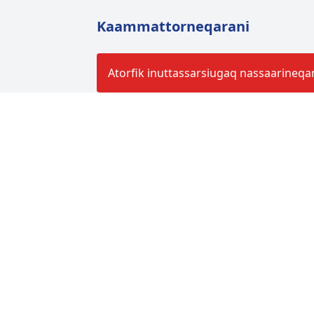
Kaammattorneqarani
Atorfik inuttassarsiugaq nassaarineqa