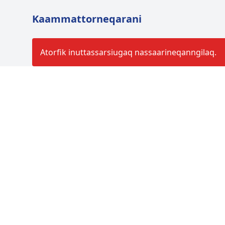
Kaammattorneqarani
Atorfik inuttassarsiugaq nassaarineqanngilaq.