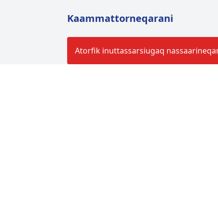
Kaammattorneqarani
Atorfik inuttassarsiugaq nassaarineqa