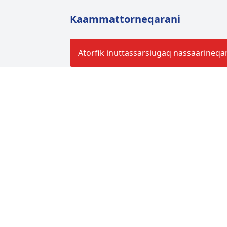
Kaammattorneqarani
Atorfik inuttassarsiugaq nassaarineqa