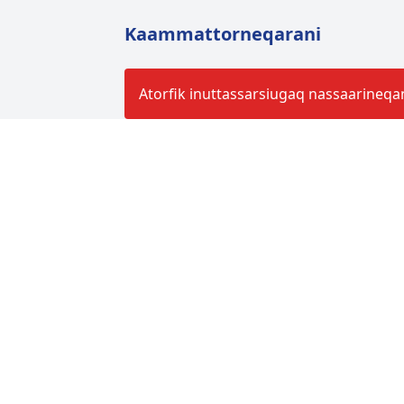
Kaammattorneqarani
Atorfik inuttassarsiugaq nassaarineqa